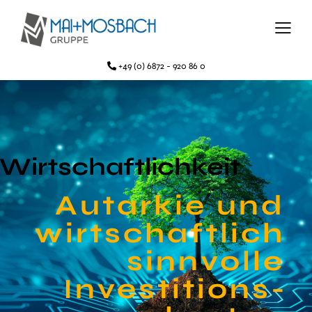
+49 (0) 6872 - 920 86 0
Wirtschaft­lichkeit
Autarkie und
wirt­schaft­lich
sinn­volle
Investitions­