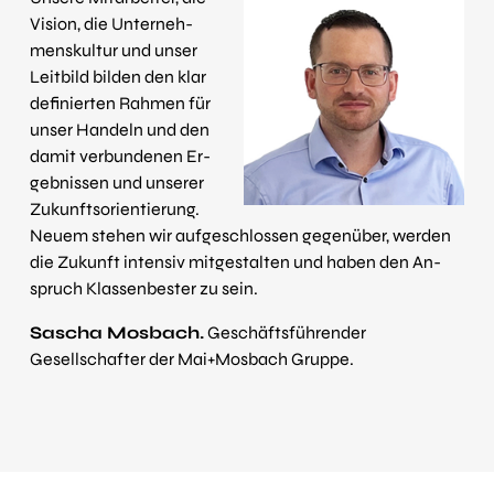
Vi­sion, die Unter­neh­
mens­kul­tur und unser
Leit­bild bil­den den klar
de­fi­nier­ten Rah­men für
unser Han­deln und den
damit ver­bun­de­nen Er­
geb­nis­sen und un­se­rer
Zu­kunfts­or­ien­tie­rung.
Neu­em ste­hen wir auf­ge­schlos­sen ge­ge­nüber, werden
die Zu­kunft in­ten­siv mit­ge­stal­ten und haben den An­
spruch Klas­sen­bes­ter zu sein.
Sascha Mosbach.
Geschäftsführender
Gesellschafter der Mai+Mosbach Gruppe.