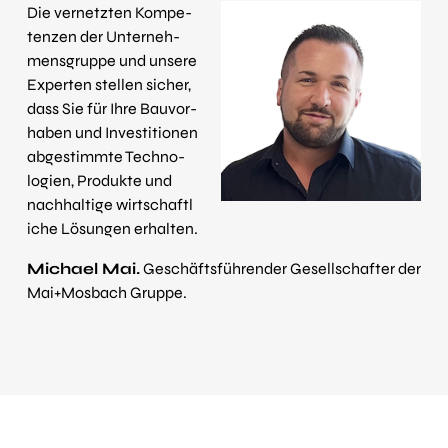
Die vernetzten Kom­pe­
ten­zen der Unter­neh­
mens­gruppe und un­sere
Ex­per­ten stel­len sicher,
dass Sie für Ihre Bau­vor­
haben und In­ves­ti­tio­nen
ab­ge­stim­mte Tech­no­
logien, Pro­du­kte und
nach­hal­tige wirt­schaft­l
i­che Lö­sun­gen er­hal­ten.
Michael Mai.
Geschäftsführender Gesellschafter der
Mai+Mosbach Gruppe.