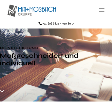
+49 (0) 6872 - 920 86 0
DIENST­LEISTUNG
Maßgeschneidert und
individuell