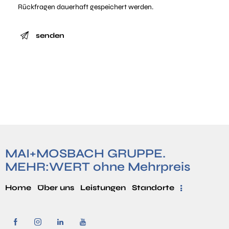
Rückfragen dauerhaft gespeichert werden.
e
a
s
e
A
l
l
e
t
a
e
v
r
e
n
t
a
h
t
i
MAI+MOSBACH GRUPPE.
i
s
v
MEHR:WERT ohne Mehrpreis
f
e
i
Home
Über uns
Leistungen
Standorte
:
e
l
d