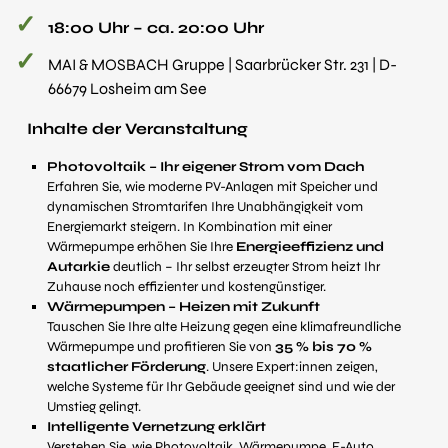
18:00 Uhr – ca. 20:00 Uhr
MAI & MOSBACH Gruppe | Saarbrücker Str. 231 | D-
66679 Losheim am See
Inhalte der Veranstaltung
Photovoltaik – Ihr eigener Strom vom Dach
Erfahren Sie, wie moderne PV-Anlagen mit Speicher und
dynamischen Stromtarifen Ihre Unabhängigkeit vom
Energiemarkt steigern. In Kombination mit einer
Wärmepumpe erhöhen Sie Ihre
Energieeffizienz und
Autarkie
deutlich – Ihr selbst erzeugter Strom heizt Ihr
Zuhause noch effizienter und kostengünstiger.
Wärmepumpen – Heizen mit Zukunft
Tauschen Sie Ihre alte Heizung gegen eine klimafreundliche
Wärmepumpe und profitieren Sie von
35 % bis 70 %
staatlicher Förderung
. Unsere Expert:innen zeigen,
welche Systeme für Ihr Gebäude geeignet sind und wie der
Umstieg gelingt.
Intelligente Vernetzung erklärt
Verstehen Sie, wie Photovoltaik, Wärmepumpe, E-Auto,